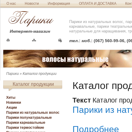
О нас
Новости
Информация
ОПЛАТА И ДОСТАВКА
Кон
Парики из натуральных волос, пар
карнавальные, парики театральны
Интернет-магазин
натуральные для наращивания, тр
тел.
:
моб.
: (067) 560-99-06, (
Парики
»
Каталог продукции
Каталог про
Каталог продукции
Хиты
Текст
Каталог про
Новинки
Парики из на
Акции
Парики из натуральных волос
Парики полунатуральные
Парики карнавальные
Подробнее
Парики термостойкие