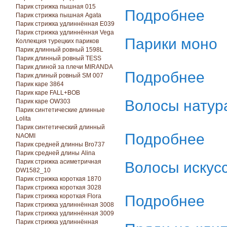
Парик стрижка пышная 015
Подробнее
Парик стрижка пышная Agata
Парик стрижка удлиннённая E039
Парик стрижка удлиннённая Vega
Парики моно
Коллекция турецких париков
Парик длинный ровный 1598L
Парик длинный ровный TESS
Парик длиной за плечи MIRANDA
Подробнее
Парик длиный ровный SM 007
Парик каре 3864
Парик каре FALL+BOB
Волосы натур
Парик каре OW303
Парик синтетические длинные
Lolita
Парик синтетический длинный
Подробнее
NAOMI
Парик средней длинны Bro737
Парик средней длины Alina
Парик стрижка асиметричная
Волосы искус
DW1582_10
Парик стрижка короткая 1870
Парик стрижка короткая 3028
Парик стрижка короткая Florа
Подробнее
Парик стрижка удлиннённая 3008
Парик стрижка удлиннённая 3009
Парик стрижка удлиннённая