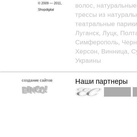
© 2009 — 2011,
волос, натуральные
Shopdigital
трессы из натураль
театральные парики
Луганск, Луцк, Полт
Симферополь, Черно
Херсон, Винница, С
Украины
Наши партнеры
создание сайтов