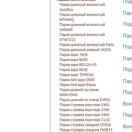
Под
Парик длинный волнистый
Jozefina
Пар
Парик длинный волнистый
WT606Q
Под
Парик длинный волнистый
3068AR
Парик длинный волнистый
Пар
ETW7213
Парик длинный волнистый Paris
Под
Парик длинный ровный 1625G
Парик каре 7829
Пар
Парик каре 8039
Парик каре BD120+15
Под
Парик каре INGE
Парик каре TERESA
Парик боб каре 0500
Пар
Парик боб каре Paula
Парик длиной за плечи
Под
MARUSHA
Парик длиной по плечи EVRO
Вол
Парик стрижка короткая 3363
Парик стрижка короткая 3700
Под
Парик стрижка короткая 4400
Парик стрижка короткая CL10
Парик стрижка средняя DT018
Вол
Парик стрижка средняя DW972