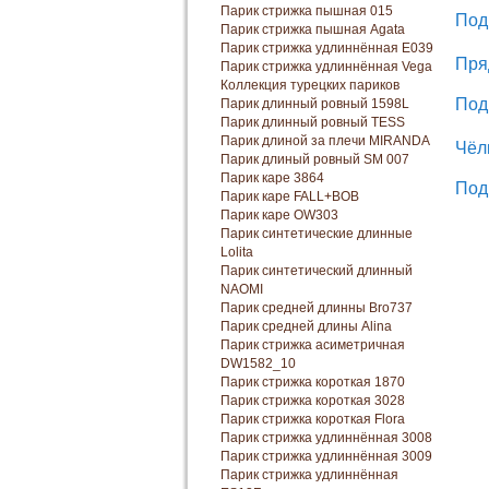
Парик стрижка пышная 015
Под
Парик стрижка пышная Agata
Парик стрижка удлиннённая E039
Пря
Парик стрижка удлиннённая Vega
Коллекция турецких париков
Под
Парик длинный ровный 1598L
Парик длинный ровный TESS
Парик длиной за плечи MIRANDA
Чёл
Парик длиный ровный SM 007
Парик каре 3864
Под
Парик каре FALL+BOB
Парик каре OW303
Парик синтетические длинные
Lolita
Парик синтетический длинный
NAOMI
Парик средней длинны Bro737
Парик средней длины Alina
Парик стрижка асиметричная
DW1582_10
Парик стрижка короткая 1870
Парик стрижка короткая 3028
Парик стрижка короткая Florа
Парик стрижка удлиннённая 3008
Парик стрижка удлиннённая 3009
Парик стрижка удлиннённая