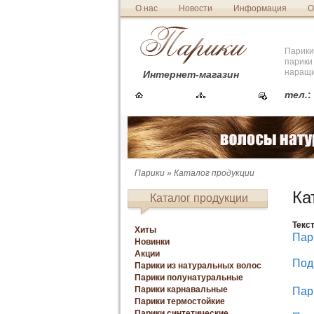
О нас
Новости
Информация
О
Парики
парики
наращи
Интернет-магазин
тел.
:
Парики
»
Каталог продукции
Ка
Каталог продукции
Текс
Хиты
Пар
Новинки
Акции
Под
Парики из натуральных волос
Парики полунатуральные
Парики карнавальные
Пар
Парики термостойкие
Парики синтетические