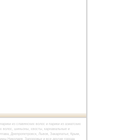
парики из славянских волос и парики из азиатских
х волос, шиньоны, хвосты, карнавальные и
олтава, Днепропетровск, Львов, Закарпатье, Крым,
ммы,Николаев, Запорожье и все другие города