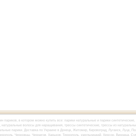
ин париков, в котором можно купить все: парики натуральные и парики синтетические, 
, натуральные волосы для наращивания, трессы синтетические, трессы из натуральны
альные парики. Доставка по Украине в Донецк, Житомир, Кировоград, Луганск, Луцк, П
рополь, Черновцы, Чернигов, Харьков, Тернополь, хмельницкий, Херсон, Винница, Су