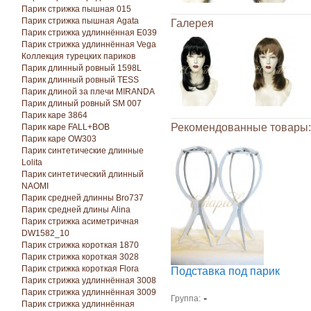
Парик стрижка пышная 015
Парик стрижка пышная Agata
Галерея
Парик стрижка удлиннённая E039
Парик стрижка удлиннённая Vega
Коллекция турецких париков
Парик длинный ровный 1598L
Парик длинный ровный TESS
Парик длиной за плечи MIRANDA
Парик длиный ровный SM 007
Парик каре 3864
Рекомендованные товары:
Парик каре FALL+BOB
Парик каре OW303
Парик синтетические длинные
Lolita
Парик синтетический длинный
NAOMI
Парик средней длинны Bro737
Парик средней длины Alina
Парик стрижка асиметричная
DW1582_10
Парик стрижка короткая 1870
Парик стрижка короткая 3028
Парик стрижка короткая Florа
Подставка под парик
Парик стрижка удлиннённая 3008
Парик стрижка удлиннённая 3009
-
Группа:
Парик стрижка удлиннённая