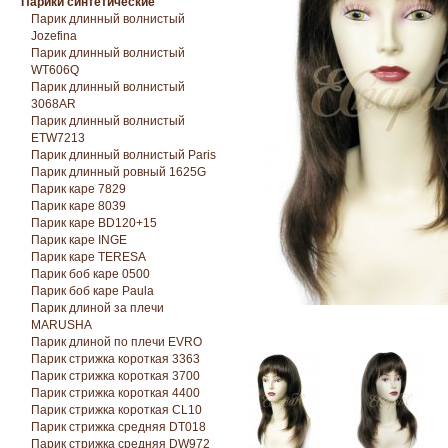
Парики синтетические
Парик длинный волнистый
Jozefina
Парик длинный волнистый
WT606Q
Парик длинный волнистый
3068AR
Парик длинный волнистый
ETW7213
Парик длинный волнистый Paris
Парик длинный ровный 1625G
Парик каре 7829
Парик каре 8039
Парик каре BD120+15
Парик каре INGE
Парик каре TERESA
Парик боб каре 0500
Парик боб каре Paula
Парик длиной за плечи
MARUSHA
Парик длиной по плечи EVRO
Парик стрижка короткая 3363
Парик стрижка короткая 3700
Парик стрижка короткая 4400
Парик стрижка короткая CL10
Парик стрижка средняя DT018
Парик стрижка средняя DW972