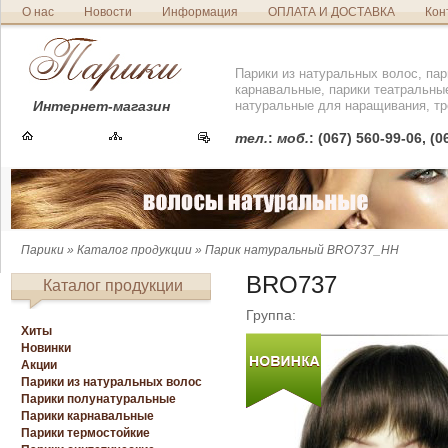
О нас
Новости
Информация
ОПЛАТА И ДОСТАВКА
Кон
Парики из натуральных волос, пар
карнавальные, парики театральны
Интернет-магазин
натуральные для наращивания, тр
тел.
:
моб.
: (067) 560-99-06, (
Парики
»
Каталог продукции
» Парик натуральный BRO737_HH
BRO737
Каталог продукции
Группа:
Хиты
Новинки
Акции
Парики из натуральных волос
Парики полунатуральные
Парики карнавальные
Парики термостойкие