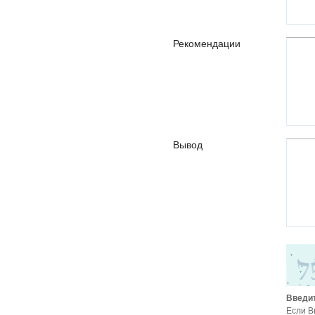
Рекомендации
Вывод
Введит
Если В