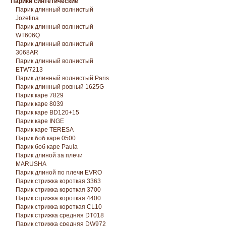
Парики синтетические
Парик длинный волнистый
Jozefina
Парик длинный волнистый
WT606Q
Парик длинный волнистый
3068AR
Парик длинный волнистый
ETW7213
Парик длинный волнистый Paris
Парик длинный ровный 1625G
Парик каре 7829
Парик каре 8039
Парик каре BD120+15
Парик каре INGE
Парик каре TERESA
Парик боб каре 0500
Парик боб каре Paula
Парик длиной за плечи
MARUSHA
Парик длиной по плечи EVRO
Парик стрижка короткая 3363
Парик стрижка короткая 3700
Парик стрижка короткая 4400
Парик стрижка короткая CL10
Парик стрижка средняя DT018
Парик стрижка средняя DW972