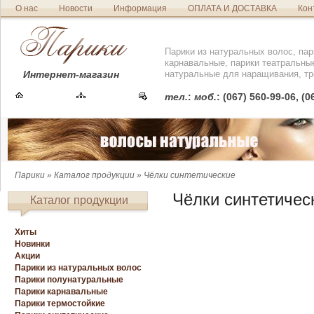
О нас
Новости
Информация
ОПЛАТА И ДОСТАВКА
Кон
Парики из натуральных волос, пар
карнавальные, парики театральны
Интернет-магазин
натуральные для наращивания, тр
тел.
:
моб.
: (067) 560-99-06, (
Парики
»
Каталог продукции
» Чёлки синтетические
Чёлки синтетичес
Каталог продукции
Хиты
Новинки
Акции
Парики из натуральных волос
Парики полунатуральные
Парики карнавальные
Парики термостойкие