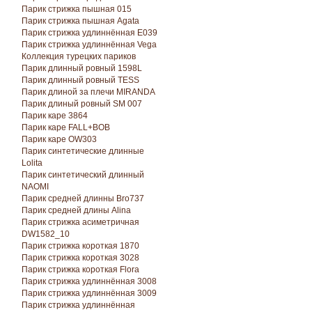
Парик стрижка пышная 015
Парик стрижка пышная Agata
Парик стрижка удлиннённая E039
Парик стрижка удлиннённая Vega
Коллекция турецких париков
Парик длинный ровный 1598L
Парик длинный ровный TESS
Парик длиной за плечи MIRANDA
Парик длиный ровный SM 007
Парик каре 3864
Парик каре FALL+BOB
Парик каре OW303
Парик синтетические длинные
Lolita
Парик синтетический длинный
NAOMI
Парик средней длинны Bro737
Парик средней длины Alina
Парик стрижка асиметричная
DW1582_10
Парик стрижка короткая 1870
Парик стрижка короткая 3028
Парик стрижка короткая Florа
Парик стрижка удлиннённая 3008
Парик стрижка удлиннённая 3009
Парик стрижка удлиннённая