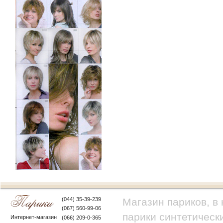
(044) 35-39-239
Магазин париков, в
(067) 560-99-06
парики синтетически
Интернет-магазин
(066) 209-0-365