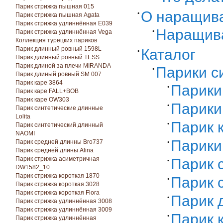
Парик стрижка пышная 015
О наращив
Парик стрижка пышная Agata
Парик стрижка удлиннённая E039
Наращива
Парик стрижка удлиннённая Vega
Коллекция турецких париков
Парик длинный ровный 1598L
Каталог
Парик длинный ровный TESS
Парик длиной за плечи MIRANDA
Парики с
Парик длиный ровный SM 007
Парик каре 3864
Парики
Парик каре FALL+BOB
Парик каре OW303
Парики
Парик синтетические длинные
Lolita
Парик 
Парик синтетический длинный
NAOMI
Парики
Парик средней длинны Bro737
Парик средней длины Alina
Парик стрижка асиметричная
Парик 
DW1582_10
Парик стрижка короткая 1870
Парик 
Парик стрижка короткая 3028
Парик стрижка короткая Florа
Парик 
Парик стрижка удлиннённая 3008
Парик стрижка удлиннённая 3009
Парик 
Парик стрижка удлиннённая