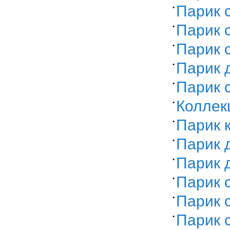
Парик 
Парик 
Парик 
Парик 
Парик 
Коллек
Парик 
Парик 
Парик 
Парик 
Парик 
Парик 