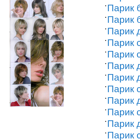
Парик 
Парик 
Парик 
Парик 
Парик 
Парик 
Парик 
Парик 
Парик 
Парик 
Парик 
Парик 