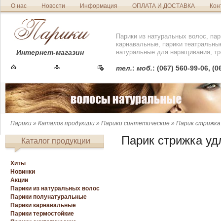
О нас
Новости
Информация
ОПЛАТА И ДОСТАВКА
Кон
Парики из натуральных волос, пар
карнавальные, парики театральны
Интернет-магазин
натуральные для наращивания, тр
тел.
:
моб.
: (067) 560-99-06, (
Парики
»
Каталог продукции
»
Парики синтетические
» Парик стрижка
Парик стрижка уд
Каталог продукции
Хиты
Новинки
Акции
Парики из натуральных волос
Парики полунатуральные
Парики карнавальные
Парики термостойкие