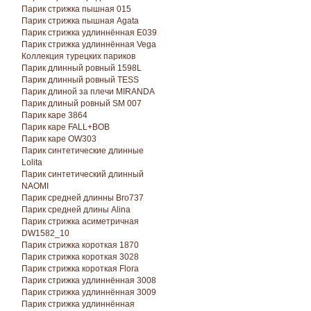
Парик стрижка пышная 015
Парик стрижка пышная Agata
Парик стрижка удлиннённая E039
Парик стрижка удлиннённая Vega
Коллекция турецких париков
Парик длинный ровный 1598L
Парик длинный ровный TESS
Парик длиной за плечи MIRANDA
Парик длиный ровный SM 007
Парик каре 3864
Парик каре FALL+BOB
Парик каре OW303
Парик синтетические длинные
Lolita
Парик синтетический длинный
NAOMI
Парик средней длинны Bro737
Парик средней длины Alina
Парик стрижка асиметричная
DW1582_10
Парик стрижка короткая 1870
Парик стрижка короткая 3028
Парик стрижка короткая Florа
Парик стрижка удлиннённая 3008
Парик стрижка удлиннённая 3009
Парик стрижка удлиннённая