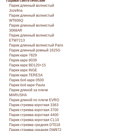
Парики синтетические
Парик длинный волнистый
Jozefina
Парик длинный волнистый
WT606Q
Парик длинный волнистый
3068AR
Парик длинный волнистый
ETW7213
Парик длинный волнистый Paris
Парик длинный ровный 1625G
Парик каре 7829
Парик каре 8039
Парик каре BD120+15
Парик каре INGE
Парик каре TERESA
Парик боб каре 0500
Парик боб каре Paula
Парик длиной за плечи
MARUSHA
Парик длиной по плечи EVRO
Парик стрижка короткая 3363
Парик стрижка короткая 3700
Парик стрижка короткая 4400
Парик стрижка короткая CL10
Парик стрижка средняя DT018
Парик стрижка средняя DW972