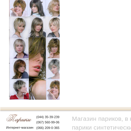
(044) 35-39-239
Магазин париков, в
(067) 560-99-06
парики синтетически
Интернет-магазин
(066) 209-0-365