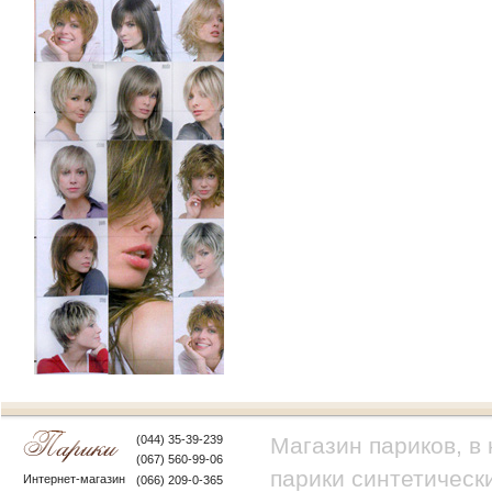
(044) 35-39-239
Магазин париков, в
(067) 560-99-06
парики синтетически
Интернет-магазин
(066) 209-0-365