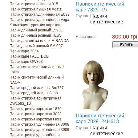
Парик синтетический
Парик стрижка пышная 015
Парик стрижка пышная Agata
каре 7829_15
Парик стрижка удлиннённая E039
Парики
Группа:
Парик стрижка удлиннённая Vega
синтетические
Коллекция турецких париков
Парик длинный ровный 1598L
Парик длинный ровный TESS
800,00 грн
Наша цена:
Парик длиной за плечи MIRANDA
Купить
Парик длиный ровный SM 007
Парик каре 3864
Парик каре FALL+BOB
Парик каре OW303
Парик синтетические длинные
Lolita
Парик синтетический длинный
NAOMI
Парик средней длинны Bro737
Парик средней длины Alina
Парик стрижка асиметричная
DW1582_10
Парик стрижка короткая 1870
Парик стрижка короткая 3028
Парик синтетический
Парик стрижка короткая Florа
каре 7829_24Н613
Парик стрижка удлиннённая 3008
Парики
Группа:
Парик стрижка удлиннённая 3009
синтетические
Парик стрижка удлиннённая