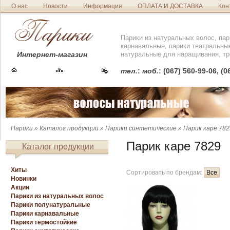
О нас
Новости
Информация
ОПЛАТА И ДОСТАВКА
Кон
Парики из натуральных волос, пар
карнавальные, парики театральны
Интернет-магазин
натуральные для наращивания, тр
тел.
:
моб.
: (067) 560-99-06, (
Парики
»
Каталог продукции
»
Парики синтетические
» Парик каре 782
Парик каре 7829
Каталог продукции
Хиты
Сортировать по брендам:
Все
Новинки
Акции
Парики из натуральных волос
Парики полунатуральные
Парики карнавальные
Парики термостойкие