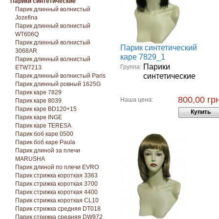
Парики синтетические
Парик длинный волнистый
Jozefina
Парик длинный волнистый
WT606Q
Парик длинный волнистый
Парик синтетический
3068AR
каре 7829_1
Парик длинный волнистый
Парики
Группа:
ETW7213
синтетические
Парик длинный волнистый Paris
Парик длинный ровный 1625G
Парик каре 7829
800,00 грн
Наша цена:
Парик каре 8039
Парик каре BD120+15
Купить
Парик каре INGE
Парик каре TERESA
Парик боб каре 0500
Парик боб каре Paula
Парик длиной за плечи
MARUSHA
Парик длиной по плечи EVRO
Парик стрижка короткая 3363
Парик стрижка короткая 3700
Парик стрижка короткая 4400
Парик стрижка короткая CL10
Парик стрижка средняя DT018
Парик стрижка средняя DW972