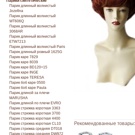
Парики синтетические
Парик длинный волнистый
Jozefina
Парик длинный волнистый
WT606Q
Парик длинный волнистый
3068AR
Парик длинный волнистый
ETW7213
Парик длинный волнистый Paris
Парик длинный ровный 1625G
Парик каре 7829
Парик каре 8039
Парик каре BD120+15
Парик каре INGE
Парик каре TERESA
Парик боб каре 0500
Парик боб каре Paula
Парик длиной за плечи
MARUSHA
Парик длиной по плечи EVRO
Парик стрижка короткая 3363
Парик стрижка короткая 3700
Парик стрижка короткая 4400
Рекомендованные товары:
Парик стрижка короткая CL10
Парик стрижка средняя DT018
Парик стрижка средняя DW972