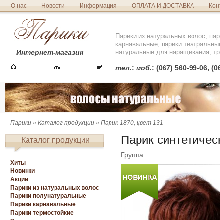
О нас
Новости
Информация
ОПЛАТА И ДОСТАВКА
Кон
Парики из натуральных волос, пар
карнавальные, парики театральны
Интернет-магазин
натуральные для наращивания, тр
тел.
:
моб.
: (067) 560-99-06, (
Парики
»
Каталог продукции
» Парик 1870, цвет 131
Парик синтетическ
Каталог продукции
Группа:
Хиты
Новинки
Акции
Парики из натуральных волос
Парики полунатуральные
Парики карнавальные
Парики термостойкие