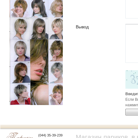
Вывод
Введит
Если В
нажмит
(044) 35-39-239
Магазин париков, в