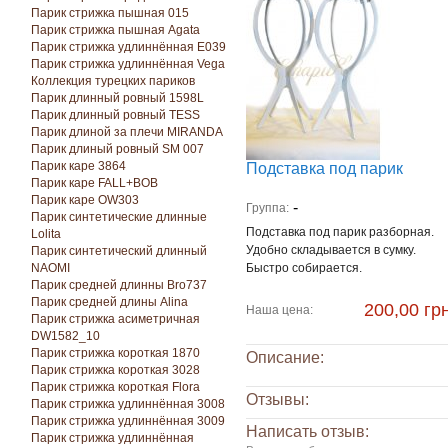
Парик стрижка пышная 015
Парик стрижка пышная Agata
Парик стрижка удлиннённая E039
Парик стрижка удлиннённая Vega
Коллекция турецких париков
Парик длинный ровный 1598L
Парик длинный ровный TESS
Парик длиной за плечи MIRANDA
Парик длиный ровный SM 007
Парик каре 3864
Подставка под парик
Парик каре FALL+BOB
Парик каре OW303
-
Группа:
Парик синтетические длинные
Подставка под парик разборная.
Lolita
Удобно складывается в сумку.
Парик синтетический длинный
NAOMI
Быстро собирается.
Парик средней длинны Bro737
Парик средней длины Alina
200,00 грн
Наша цена:
Парик стрижка асиметричная
DW1582_10
Парик стрижка короткая 1870
Описание:
Парик стрижка короткая 3028
Парик стрижка короткая Florа
Отзывы:
Парик стрижка удлиннённая 3008
Парик стрижка удлиннённая 3009
Написать отзыв:
Парик стрижка удлиннённая