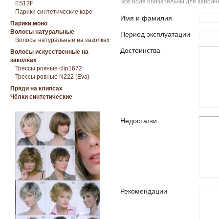
Все поля обязательны для заполн
ES13F
Парики синтетические каре
Имя и фамилия
Парики моно
Волосы натуральные
Период эксплуатации
Волосы натуральные на заколках
Достоинства
Волосы искусственные на
заколках
Трессы ровные clip1672
Трессы ровные N222 (Eva)
Пряди на клипсах
Чёлки синтетические
Недостатки
Рекомендации