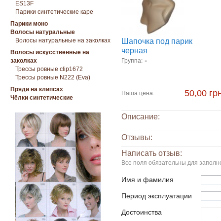
ES13F
Парики синтетические каре
Парики моно
Волосы натуральные
Волосы натуральные на заколках
Шапочка под парик
черная
Волосы искусственные на
-
заколках
Группа:
Трессы ровные clip1672
Трессы ровные N222 (Eva)
Пряди на клипсах
50,00 грн
Наша цена:
Чёлки синтетические
Описание:
Отзывы:
Написать отзыв:
Все поля обязательны для заполн
Имя и фамилия
Период эксплуатации
Достоинства