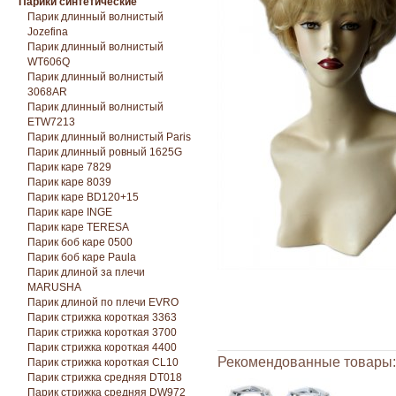
Парики синтетические
Парик длинный волнистый
Jozefina
Парик длинный волнистый
WT606Q
Парик длинный волнистый
3068AR
Парик длинный волнистый
ETW7213
Парик длинный волнистый Paris
Парик длинный ровный 1625G
Парик каре 7829
Парик каре 8039
Парик каре BD120+15
Парик каре INGE
Парик каре TERESA
Парик боб каре 0500
Парик боб каре Paula
Парик длиной за плечи
MARUSHA
Парик длиной по плечи EVRO
Парик стрижка короткая 3363
Парик стрижка короткая 3700
Парик стрижка короткая 4400
Рекомендованные товары:
Парик стрижка короткая CL10
Парик стрижка средняя DT018
Парик стрижка средняя DW972