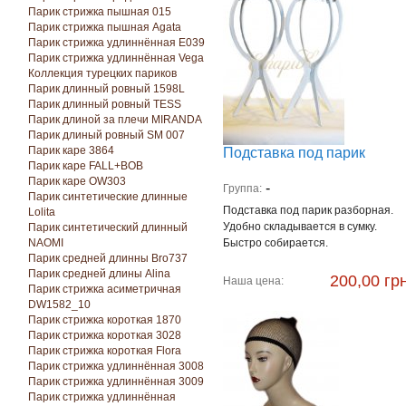
Парик стрижка пышная 015
Парик стрижка пышная Agata
Парик стрижка удлиннённая E039
Парик стрижка удлиннённая Vega
Коллекция турецких париков
Парик длинный ровный 1598L
Парик длинный ровный TESS
Парик длиной за плечи MIRANDA
Парик длиный ровный SM 007
Парик каре 3864
Подставка под парик
Парик каре FALL+BOB
Парик каре OW303
-
Группа:
Парик синтетические длинные
Подставка под парик разборная.
Lolita
Удобно складывается в сумку.
Парик синтетический длинный
NAOMI
Быстро собирается.
Парик средней длинны Bro737
Парик средней длины Alina
200,00 грн
Наша цена:
Парик стрижка асиметричная
DW1582_10
Парик стрижка короткая 1870
Парик стрижка короткая 3028
Парик стрижка короткая Florа
Парик стрижка удлиннённая 3008
Парик стрижка удлиннённая 3009
Парик стрижка удлиннённая