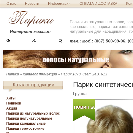
О нас
Новости
Информация
ОПЛАТА И ДОСТАВКА
Кон
Парики из натуральных волос, пар
карнавальные, парики театральны
Интернет-магазин
натуральные для наращивания, тр
тел.
:
моб.
: (067) 560-99-06, (
Парики
»
Каталог продукции
» Парик 1870, цвет 24BT613
Парик синтетичес
Каталог продукции
Группа:
Хиты
Новинки
Акции
Парики из натуральных волос
Парики полунатуральные
Парики карнавальные
Парики термостойкие