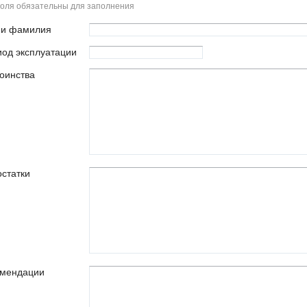
поля обязательны для заполнения
 и фамилия
од эксплуатации
оинства
статки
омендации