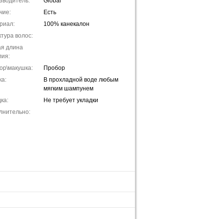
зводитель:
Global
чие:
Есть
риал:
100% канекалон
тура волос:
я длина
лия:
ор\макушка:
Пробор
ка:
В прохладной воде любым
мягким шампунем
ка:
Не требует укладки
лнительно: