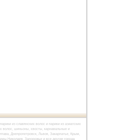
парики из славянских волос и парики из азиатских
х волос, шиньоны, хвосты, карнавальные и
олтава, Днепропетровск, Львов, Закарпатье, Крым,
ммы,Николаев, Запорожье и все другие города