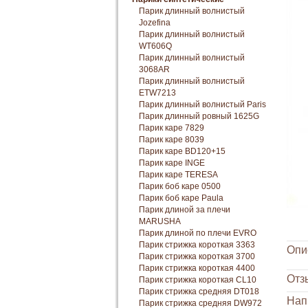
Парик длинный волнистый
Jozefina
Парик длинный волнистый
WT606Q
Парик длинный волнистый
3068AR
Парик длинный волнистый
ETW7213
Парик длинный волнистый Paris
Парик длинный ровный 1625G
Парик каре 7829
Парик каре 8039
Парик каре BD120+15
Парик каре INGE
Парик каре TERESA
Парик боб каре 0500
Парик боб каре Paula
Парик длиной за плечи
MARUSHA
Парик длиной по плечи EVRO
Парик стрижка короткая 3363
Опи
Парик стрижка короткая 3700
Парик стрижка короткая 4400
Отз
Парик стрижка короткая CL10
Парик стрижка средняя DT018
Нап
Парик стрижка средняя DW972