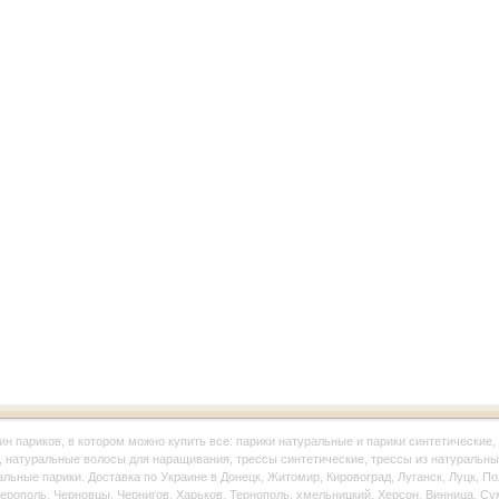
ин париков, в котором можно купить все: парики натуральные и парики синтетические, 
, натуральные волосы для наращивания, трессы синтетические, трессы из натуральны
альные парики. Доставка по Украине в Донецк, Житомир, Кировоград, Луганск, Луцк, П
рополь, Черновцы, Чернигов, Харьков, Тернополь, хмельницкий, Херсон, Винница, Су