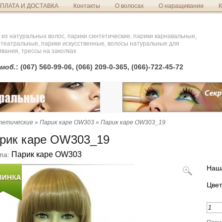
ПЛАТА И ДОСТАВКА
Контакты
О волосах
О наращивании
К
 из натуральных волос, парики синтетические, парики карнавальные,
 театральные, парики искусственные, волосы натуральные для
вания, трессы на заколках
моб.
: (067) 560-99-06, (066) 209-0-365, (066)-722-45-72
тетические
»
Парик каре OW303
» Парик каре OW303_19
рик каре OW303_19
Парик каре OW303
па:
Наша
Цвет