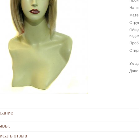
Прои
Нали
Мате
Струк
Обща
изде
Проб
Стир
Уклад
Допо
сание:
ывы:
исать отзыв: