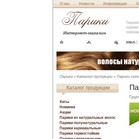
О нас
Новости
Информация
О
Парики
парики
наращи
Интернет-магазин
тел.
:
Парики
»
Каталог продукции
»
Парики син
Па
Каталог продукции
Груп
Хиты
Новинки
Акции
Парики из натуральных волос
Парики полунатуральные
Парики карнавальные
Парики термостойкие
Парики синтетические