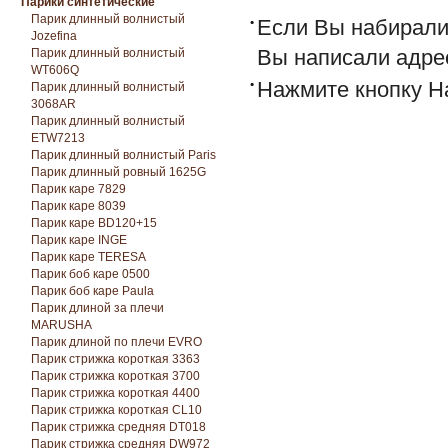
Парики синтетические
Парик длинный волнистый
Если Вы набирали 
Jozefina
Вы написали адре
Парик длинный волнистый
WT606Q
Нажмите кнопку Н
Парик длинный волнистый
3068AR
Парик длинный волнистый
ETW7213
Парик длинный волнистый Paris
Парик длинный ровный 1625G
Парик каре 7829
Парик каре 8039
Парик каре BD120+15
Парик каре INGE
Парик каре TERESA
Парик боб каре 0500
Парик боб каре Paula
Парик длиной за плечи
MARUSHA
Парик длиной по плечи EVRO
Парик стрижка короткая 3363
Парик стрижка короткая 3700
Парик стрижка короткая 4400
Парик стрижка короткая CL10
Парик стрижка средняя DT018
Парик стрижка средняя DW972