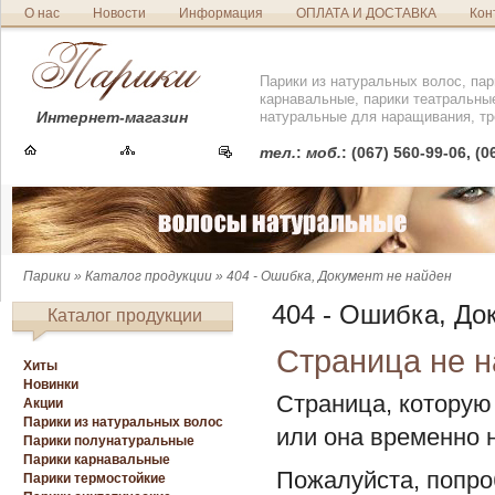
О нас
Новости
Информация
ОПЛАТА И ДОСТАВКА
Кон
Парики из натуральных волос, пар
карнавальные, парики театральны
Интернет-магазин
натуральные для наращивания, тр
тел.
:
моб.
: (067) 560-99-06, (
Парики
»
Каталог продукции
» 404 - Ошибка, Документ не найден
404 - Ошибка, До
Каталог продукции
Страница не 
Хиты
Новинки
Страница, которую
Акции
Парики из натуральных волос
или она временно 
Парики полунатуральные
Парики карнавальные
Пожалуйста, попр
Парики термостойкие