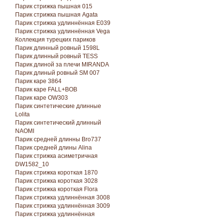
Парик стрижка пышная 015
Парик стрижка пышная Agata
Парик стрижка удлиннённая E039
Парик стрижка удлиннённая Vega
Коллекция турецких париков
Парик длинный ровный 1598L
Парик длинный ровный TESS
Парик длиной за плечи MIRANDA
Парик длиный ровный SM 007
Парик каре 3864
Парик каре FALL+BOB
Парик каре OW303
Парик синтетические длинные
Lolita
Парик синтетический длинный
NAOMI
Парик средней длинны Bro737
Парик средней длины Alina
Парик стрижка асиметричная
DW1582_10
Парик стрижка короткая 1870
Парик стрижка короткая 3028
Парик стрижка короткая Florа
Парик стрижка удлиннённая 3008
Парик стрижка удлиннённая 3009
Парик стрижка удлиннённая