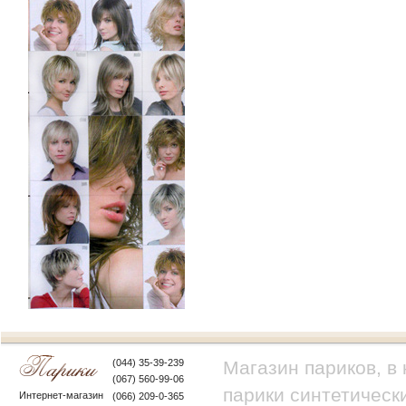
(044) 35-39-239
Магазин париков, в
(067) 560-99-06
парики синтетически
Интернет-магазин
(066) 209-0-365