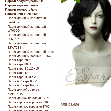
Парики полунатуральные
Парики карнавальные
Парики термостойкие
Парики синтетические
Парик длинный волнистый
Jozefina
Парик длинный волнистый
WT606Q
Парик длинный волнистый
3068AR
Парик длинный волнистый
ETW7213
Парик длинный волнистый Paris
Парик длинный ровный 1625G
Парик каре 7829
Парик каре 8039
Парик каре BD120+15
Парик каре INGE
Парик каре TERESA
Парик боб каре 0500
Парик боб каре Paula
Парик длиной за плечи
MARUSHA
Парик длиной по плечи EVRO
Парик стрижка короткая 3363
Описание:
Парик стрижка короткая 3700
Парик стрижка короткая 4400