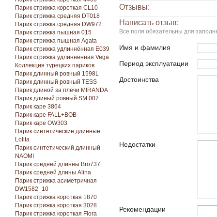
Отзывы:
Парик стрижка короткая CL10
Парик стрижка средняя DT018
Написать отзыв:
Парик стрижка средняя DW972
Все поля обязательны для заполн
Парик стрижка пышная 015
Парик стрижка пышная Agata
Имя и фамилия
Парик стрижка удлиннённая E039
Парик стрижка удлиннённая Vega
Период эксплуатации
Коллекция турецких париков
Парик длинный ровный 1598L
Достоинства
Парик длинный ровный TESS
Парик длиной за плечи MIRANDA
Парик длиный ровный SM 007
Парик каре 3864
Парик каре FALL+BOB
Парик каре OW303
Парик синтетические длинные
Lolita
Недостатки
Парик синтетический длинный
NAOMI
Парик средней длинны Bro737
Парик средней длины Alina
Парик стрижка асиметричная
DW1582_10
Парик стрижка короткая 1870
Парик стрижка короткая 3028
Рекомендации
Парик стрижка короткая Florа