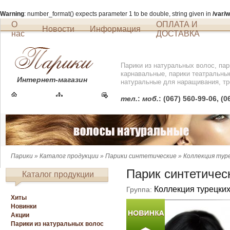
Warning
: number_format() expects parameter 1 to be double, string given in
/var/
О
ОПЛАТА И
Новости
Информация
нас
ДОСТАВКА
Парики из натуральных волос, пар
карнавальные, парики театральны
Интернет-магазин
натуральные для наращивания, тр
тел.
:
моб.
: (067) 560-99-06, (
Парики
»
Каталог продукции
»
Парики синтетические
»
Коллекция тур
Парик синтетическ
Каталог продукции
Коллекция турецки
Группа:
Хиты
Новинки
Акции
Парики из натуральных волос