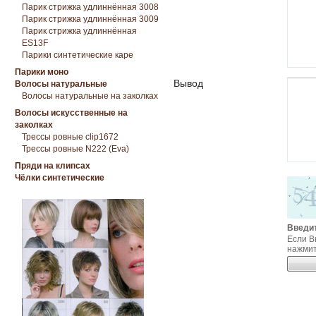
Парик стрижка удлиннённая 3008
Парик стрижка удлиннённая 3009
Парик стрижка удлиннённая
ES13F
Парики синтетические каре
Парики моно
Вывод
Волосы натуральные
Волосы натуральные на заколках
Волосы искусственные на
заколках
Трессы ровные clip1672
Трессы ровные N222 (Eva)
Пряди на клипсах
Чёлки синтетические
Введит
Если В
нажмит