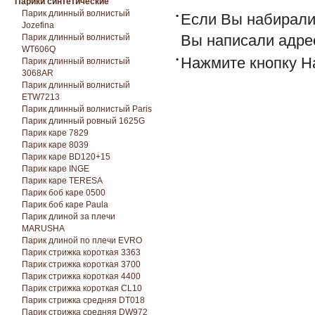
Парики синтетические
Парик длинный волнистый
Если Вы набирали 
Jozefina
Вы написали адре
Парик длинный волнистый
WT606Q
Нажмите кнопку Н
Парик длинный волнистый
3068AR
Парик длинный волнистый
ETW7213
Парик длинный волнистый Paris
Парик длинный ровный 1625G
Парик каре 7829
Парик каре 8039
Парик каре BD120+15
Парик каре INGE
Парик каре TERESA
Парик боб каре 0500
Парик боб каре Paula
Парик длиной за плечи
MARUSHA
Парик длиной по плечи EVRO
Парик стрижка короткая 3363
Парик стрижка короткая 3700
Парик стрижка короткая 4400
Парик стрижка короткая CL10
Парик стрижка средняя DT018
Парик стрижка средняя DW972