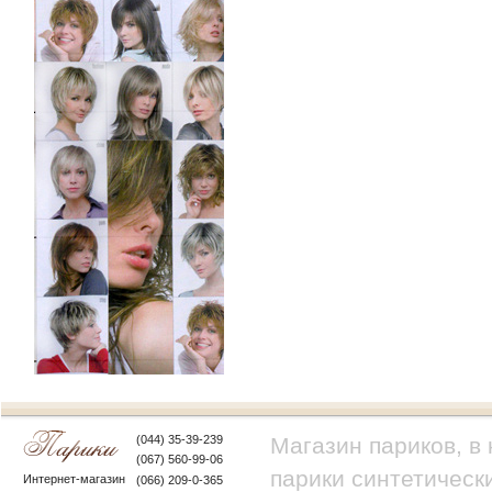
(044) 35-39-239
Магазин париков, в
(067) 560-99-06
парики синтетически
Интернет-магазин
(066) 209-0-365