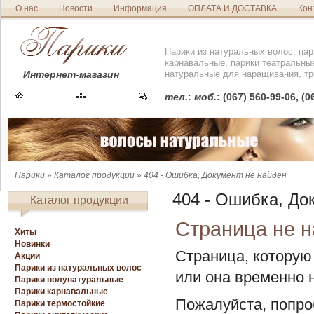
О нас
Новости
Информация
ОПЛАТА И ДОСТАВКА
Кон
Парики из натуральных волос, пар
карнавальные, парики театральны
Интернет-магазин
натуральные для наращивания, тр
тел.
:
моб.
: (067) 560-99-06, (
Парики
»
Каталог продукции
» 404 - Ошибка, Документ не найден
404 - Ошибка, До
Каталог продукции
Страница не 
Хиты
Новинки
Страница, которую
Акции
Парики из натуральных волос
или она временно 
Парики полунатуральные
Парики карнавальные
Пожалуйста, попр
Парики термостойкие