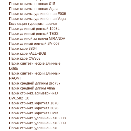
Парик стрижка пышная 015
Парик стрижка пышная Agata
Парик стрижка удлиннённая E039
Парик стрижка удлиннённая Vega
Коллекция турецких париков
Парик длинный ровный 1598L
Парик длинный ровный TESS
Парик длиной за плечи MIRANDA
Парик длиный ровный SM 007
Парик каре 3864
Парик каре FALL+BOB
Парик каре OW303
Парик синтетические длинные
Lolita
Парик синтетический длинный
NAOMI
Парик средней длинны Bro737
Парик средней длины Alina
Парик стрижка асиметричная
DW1582_10
Парик стрижка короткая 1870
Парик стрижка короткая 3028
Парик стрижка короткая Florа
Парик стрижка удлиннённая 3008
Парик стрижка удлиннённая 3009
Парик стрижка удлиннённая