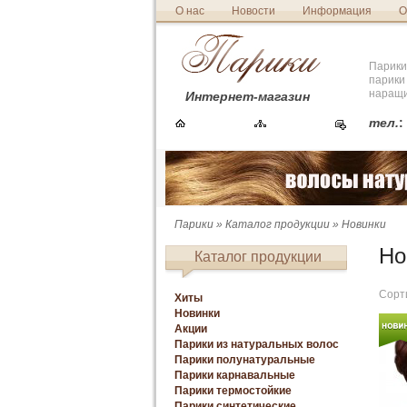
О нас
Новости
Информация
О
Парики
парики
наращи
Интернет-магазин
тел.
:
Парики
»
Каталог продукции
» Новинки
Но
Каталог продукции
Сорт
Хиты
Новинки
Акции
Парики из натуральных волос
Парики полунатуральные
Парики карнавальные
Парики термостойкие
Парики синтетические