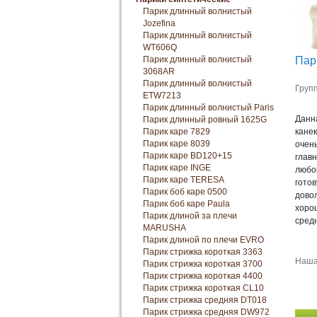
Парик длинный волнистый
Jozefina
Парик длинный волнистый
WT606Q
Парик длинный волнистый
Пар
3068AR
Парик длинный волнистый
Групп
ETW7213
Парик длинный волнистый Paris
Данн
Парик длинный ровный 1625G
Парик каре 7829
канек
Парик каре 8039
очень
Парик каре BD120+15
глав
Парик каре INGE
любо
Парик каре TERESA
готов
Парик боб каре 0500
дово
Парик боб каре Paula
хоро
Парик длиной за плечи
средн
MARUSHA
Парик длиной по плечи EVRO
Парик стрижка короткая 3363
Наша
Парик стрижка короткая 3700
Парик стрижка короткая 4400
Парик стрижка короткая CL10
Парик стрижка средняя DT018
Парик стрижка средняя DW972