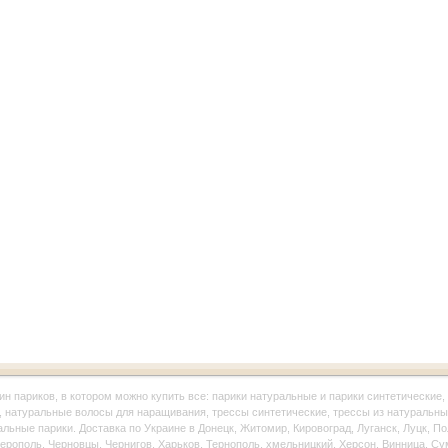
ин париков, в котором можно купить все: парики натуральные и парики синтетические, 
, натуральные волосы для наращивания, трессы синтетические, трессы из натуральны
альные парики. Доставка по Украине в Донецк, Житомир, Кировоград, Луганск, Луцк, П
рополь, Черновцы, Чернигов, Харьков, Тернополь, хмельницкий, Херсон, Винница, Су