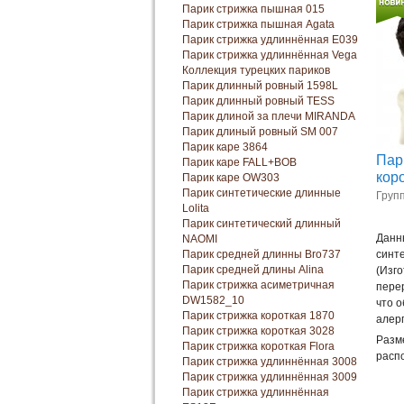
Парик стрижка пышная 015
Парик стрижка пышная Agata
Парик стрижка удлиннённая E039
Парик стрижка удлиннённая Vega
Коллекция турецких париков
Парик длинный ровный 1598L
Парик длинный ровный TESS
Парик длиной за плечи MIRANDA
Парик длиный ровный SM 007
Парик каре 3864
Пар
Парик каре FALL+BOB
кор
Парик каре OW303
Парик синтетические длинные
Групп
Lolita
Парик синтетический длинный
Данн
NAOMI
Парик средней длинны Bro737
синте
Парик средней длины Alina
(Изг
Парик стрижка асиметричная
пере
DW1582_10
что о
Парик стрижка короткая 1870
алер
Парик стрижка короткая 3028
Разм
Парик стрижка короткая Florа
расп
Парик стрижка удлиннённая 3008
Парик стрижка удлиннённая 3009
Парик стрижка удлиннённая