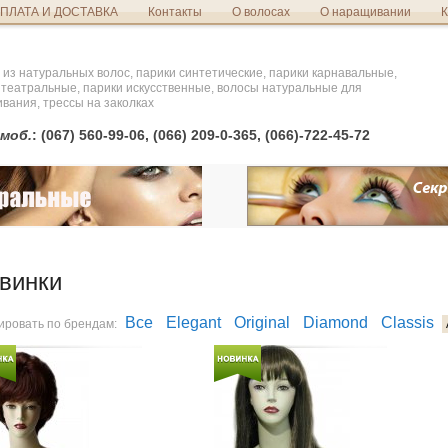
ПЛАТА И ДОСТАВКА
Контакты
О волосах
О наращивании
К
 из натуральных волос, парики синтетические, парики карнавальные,
 театральные, парики искусственные, волосы натуральные для
вания, трессы на заколках
моб.
: (067) 560-99-06, (066) 209-0-365, (066)-722-45-72
винки
Все
Elegant
Original
Diamond
Classis
ировать по брендам: