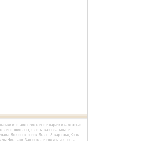
парики из славянских волос и парики из азиатских
х волос, шиньоны, хвосты, карнавальные и
олтава, Днепропетровск, Львов, Закарпатье, Крым,
ммы,Николаев, Запорожье и все другие города