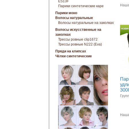
ES13F
Наша
Парики синтетические каре
Парики моно
Волосы натуральные
Волосы натуральные на заколках
Волосы искусственные на
заколках
Трессы ровные clip1672
Трессы ровные N222 (Eva)
Пряди на клипсах
Чёлки синтетические
Пар
удл
300
Групп
Наша