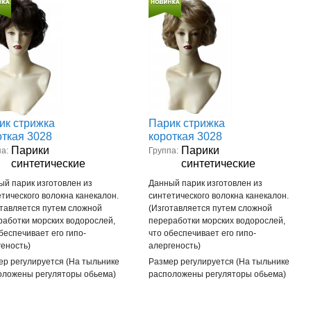
ик стрижка
Парик стрижка
откая 3028
короткая 3028
Парики
Парики
а:
Группа:
синтетические
синтетические
ый парик изготовлен из
Данный парик изготовлен из
тического волокна канекалон.
синтетического волокна канекалон.
отавляется путем сложной
(Изготавляется путем сложной
работки морских водорослей,
переработки морских водорослей,
беспечивает его гипо-
что обеспечивает его гипо-
геность)
алергеность)
ер регулируется (На тыльнике
Размер регулируется (На тыльнике
оложены регуляторы обьема)
расположены регуляторы обьема)