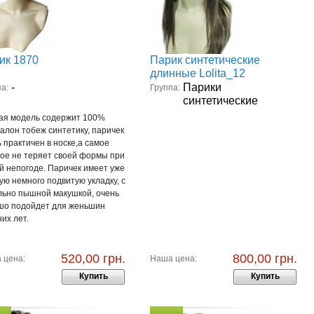
ик 1870
Парик синтетические
длинные Lolita_12
-
Парики
а:
Группа:
синтетические
ая модель содержит 100%
алон тобеж синтетику, паричек
 практичен в носке,а самое
ное не теряет своей формы при
й непогоде. Паричек имеет уже
ую немного подвитую укладку, с
льно пышной макушкой, очень
шо подойдет для женьшин
их лет.
520,00 грн.
800,00 грн.
 цена:
Наша цена:
Купить
Купить