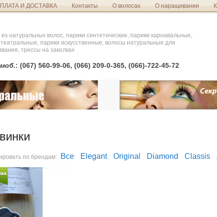
ПЛАТА И ДОСТАВКА
Контакты
О волосах
О наращивании
К
 из натуральных волос, парики синтетические, парики карнавальные,
 театральные, парики искусственные, волосы натуральные для
вания, трессы на заколках
моб.
: (067) 560-99-06, (066) 209-0-365, (066)-722-45-72
винки
Все
Elegant
Original
Diamond
Classis
ировать по брендам: