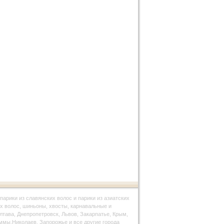
парики из славянских волос и парики из азиатских
х волос, шиньоны, хвосты, карнавальные и
олтава, Днепропетровск, Львов, Закарпатье, Крым,
ммы,Николаев, Запорожье и все другие города