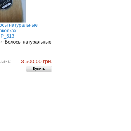
осы натуральные
заколках
Р_613
Волосы натуральные
а:
3 500,00 грн.
 цена:
Купить