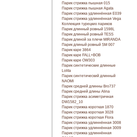
Парик стрижка пышная 015
Парик стрижка пышная Agata
Парик стрижка удлиннённая E039
Парик стрижка удлиннённая Vega
Коллекция турецких париков
Парик длинный ровный 1598L
Парик длинный ровный TESS
Парик длиной за плечи MIRANDA
Парик длиный ровный SM 007
Парик каре 3864
Парик каре FALL+BOB
Парик каре OW303
Парик синтетические длинные
Lolita
Парик синтетический длинный
NAOMI
Парик средней длинны Bro737
Парик средней длины Alina
Парик стрижка асиметричная
DW1582_10
Парик стрижка короткая 1870
Парик стрижка короткая 3028
Парик стрижка короткая Florа
Парик стрижка удлиннённая 3008
Парик стрижка удлиннённая 3009
Парик стрижка удлиннённая