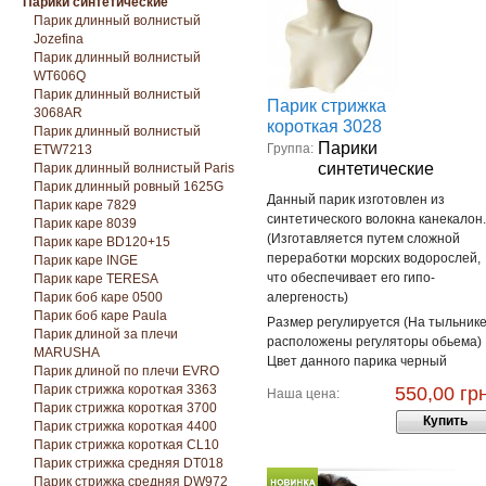
Парики синтетические
Парик длинный волнистый
Jozefina
Парик длинный волнистый
WT606Q
Парик длинный волнистый
Парик стрижка
3068AR
короткая 3028
Парик длинный волнистый
Парики
Группа:
ETW7213
синтетические
Парик длинный волнистый Paris
Парик длинный ровный 1625G
Данный парик изготовлен из
Парик каре 7829
синтетического волокна канекалон.
Парик каре 8039
(Изготавляется путем сложной
Парик каре BD120+15
переработки морских водорослей,
Парик каре INGE
что обеспечивает его гипо-
Парик каре TERESA
Парик боб каре 0500
алергеность)
Парик боб каре Paula
Размер регулируется (На тыльник
Парик длиной за плечи
расположены регуляторы обьема)
MARUSHA
Цвет данного парика черный
Парик длиной по плечи EVRO
Парик стрижка короткая 3363
550,00 грн
Наша цена:
Парик стрижка короткая 3700
Купить
Парик стрижка короткая 4400
Парик стрижка короткая CL10
Парик стрижка средняя DT018
Парик стрижка средняя DW972