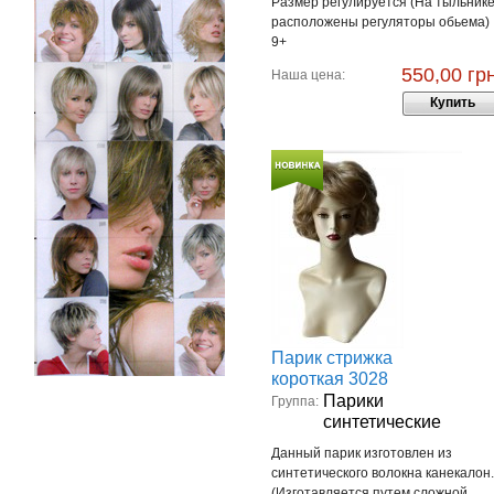
Размер регулируется (На тыльник
расположены регуляторы обьема)
9+
550,00 грн
Наша цена:
Купить
Парик стрижка
короткая 3028
Парики
Группа:
синтетические
Данный парик изготовлен из
синтетического волокна канекалон.
(Изготавляется путем сложной