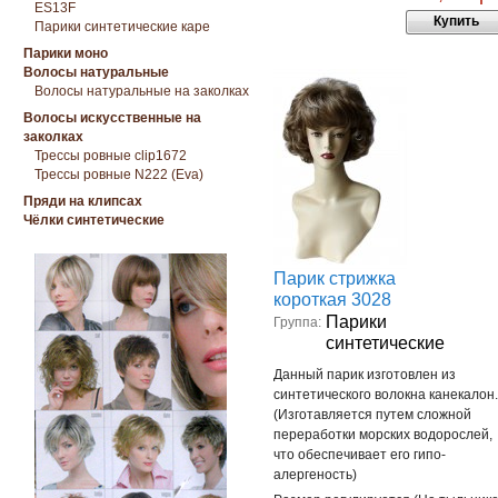
ES13F
Купить
Парики синтетические каре
Парики моно
Волосы натуральные
Волосы натуральные на заколках
Волосы искусственные на
заколках
Трессы ровные clip1672
Трессы ровные N222 (Eva)
Пряди на клипсах
Чёлки синтетические
Парик стрижка
короткая 3028
Парики
Группа:
синтетические
Данный парик изготовлен из
синтетического волокна канекалон.
(Изготавляется путем сложной
переработки морских водорослей,
что обеспечивает его гипо-
алергеность)