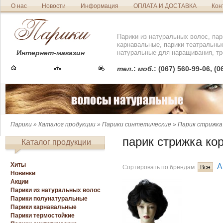
О нас
Новости
Информация
ОПЛАТА И ДОСТАВКА
Кон
Парики из натуральных волос, пар
карнавальные, парики театральны
Интернет-магазин
натуральные для наращивания, тр
тел.
:
моб.
: (067) 560-99-06, (
Парики
»
Каталог продукции
»
Парики синтетические
» Парик стрижка
парик стрижка ко
Каталог продукции
Хиты
A
Сортировать по брендам:
Все
Новинки
Акции
Парики из натуральных волос
Парики полунатуральные
Парики карнавальные
Парики термостойкие