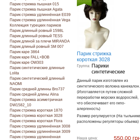
Парик стрижка пышная 015
Парик стрижка пышная Agata
Парик стрижка удлиннённая E039
Парик стрижка удлиннённая Vega
Коллекция турецких париков
Парик длинный ровный 1598L
Парик длинный ровный TESS
Парик длиной за плечи MIRANDA
Парик длиный ровный SM 007
Парик каре 3864
Парик стрижка
Парик каре FALL+BOB
короткая 3028
Парик каре OW303
Парики
Группа:
Парик синтетические длинные
синтетические
Lolita
Парик синтетический длинный
Данный парик изготовлен из
NAOMI
синтетического волокна канекалон.
Парик средней длинны Bro737
(Изготавляется путем сложной
Парик средней длины Alina
переработки морских водорослей,
Парик стрижка асиметричная
что обеспечивает его гипо-
DW1582_10
алергеность)
Парик стрижка короткая 1870
Парик стрижка короткая 3028
Размер регулируется (На тыльник
Парик стрижка короткая Florа
расположены регуляторы обьема)
Парик стрижка удлиннённая 3008
Парик стрижка удлиннённая 3009
Парик стрижка удлиннённая
550,00 грн
Наша цена: