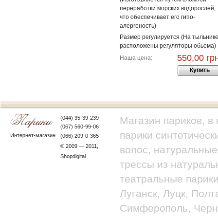
переработки морских водорослей,
что обеспечивает его гипо-
алергеность)
Размер регулируется (На тыльник
расположены регуляторы обьема)
550,00 грн
Наша цена:
Купить
(044) 35-39-239
Магазин париков, в
(067) 560-99-06
парики синтетически
Интернет-магазин
(066) 209-0-365
© 2009 — 2011,
волос, натуральные
Shopdigital
трессы из натураль
театральные парики
Луганск, Луцк, Полт
Симферополь, Черно