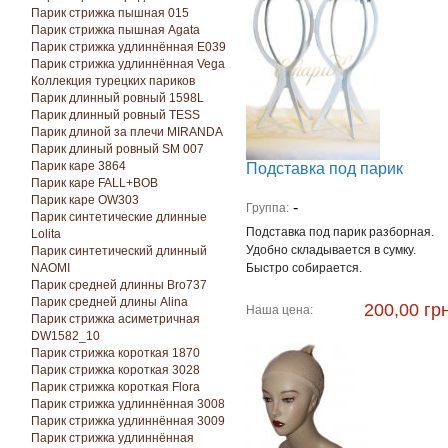
Парик стрижка пышная 015
Парик стрижка пышная Agata
Парик стрижка удлиннённая E039
Парик стрижка удлиннённая Vega
Коллекция турецких париков
Парик длинный ровный 1598L
Парик длинный ровный TESS
Парик длиной за плечи MIRANDA
Парик длиный ровный SM 007
Парик каре 3864
Подставка под парик
Парик каре FALL+BOB
Парик каре OW303
-
Группа:
Парик синтетические длинные
Подставка под парик разборная.
Lolita
Удобно складывается в сумку.
Парик синтетический длинный
NAOMI
Быстро собирается.
Парик средней длинны Bro737
Парик средней длины Alina
200,00 грн
Наша цена:
Парик стрижка асиметричная
DW1582_10
Парик стрижка короткая 1870
Парик стрижка короткая 3028
Парик стрижка короткая Florа
Парик стрижка удлиннённая 3008
Парик стрижка удлиннённая 3009
Парик стрижка удлиннённая