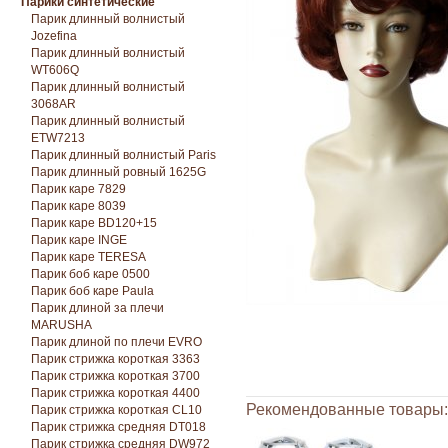
Парики синтетические
Парик длинный волнистый
Jozefina
Парик длинный волнистый
WT606Q
Парик длинный волнистый
3068AR
Парик длинный волнистый
ETW7213
Парик длинный волнистый Paris
Парик длинный ровный 1625G
Парик каре 7829
Парик каре 8039
Парик каре BD120+15
Парик каре INGE
Парик каре TERESA
Парик боб каре 0500
Парик боб каре Paula
Парик длиной за плечи
MARUSHA
Парик длиной по плечи EVRO
Парик стрижка короткая 3363
Парик стрижка короткая 3700
Парик стрижка короткая 4400
Рекомендованные товары:
Парик стрижка короткая CL10
Парик стрижка средняя DT018
Парик стрижка средняя DW972