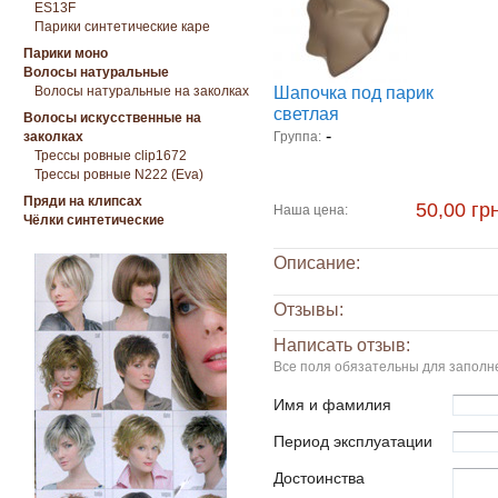
ES13F
Парики синтетические каре
Парики моно
Волосы натуральные
Волосы натуральные на заколках
Шапочка под парик
светлая
Волосы искусственные на
-
заколках
Группа:
Трессы ровные clip1672
Трессы ровные N222 (Eva)
Пряди на клипсах
50,00 грн
Наша цена:
Чёлки синтетические
Описание:
Отзывы:
Написать отзыв:
Все поля обязательны для заполн
Имя и фамилия
Период эксплуатации
Достоинства