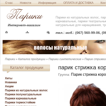
О нас
Новости
Информация
ОПЛАТА И ДОСТАВКА
Кон
Парики из натуральных волос, пар
карнавальные, парики театральны
Интернет-магазин
натуральные для наращивания, тр
тел.
:
моб.
: (067) 560-99-06, (
Парики
»
Каталог продукции
»
Парики синтетические
»
Парик стрижка
парик стрижка ко
Каталог продукции
Парик стрижка коро
Группа:
Хиты
Новинки
Акции
Парики из натуральных волос
Парики полунатуральные
Парики карнавальные
Парики термостойкие