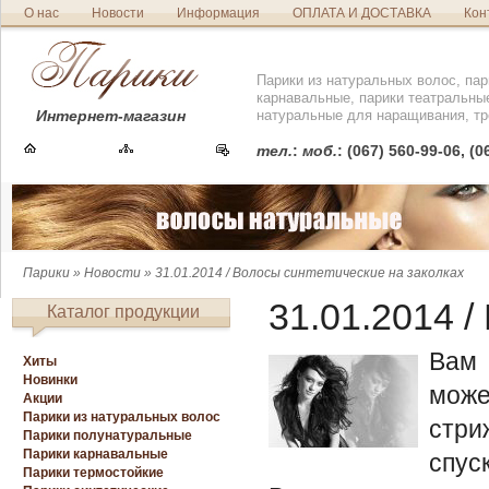
О нас
Новости
Информация
ОПЛАТА И ДОСТАВКА
Кон
Парики из натуральных волос, пар
карнавальные, парики театральны
Интернет-магазин
натуральные для наращивания, тр
тел.
:
моб.
: (067) 560-99-06, (
Парики
»
Новости
» 31.01.2014 / Волосы синтетические на заколках
31.01.2014
/
Каталог продукции
Вам 
Хиты
Новинки
може
Акции
Парики из натуральных волос
стри
Парики полунатуральные
Парики карнавальные
спус
Парики термостойкие